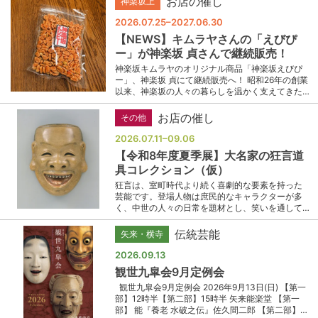
お店の催し
神楽坂上
2026.07.25–2027.06.30
【NEWS】キムラヤさんの「えびぴ
ー」が神楽坂 貞さんで継続販売！
神楽坂キムラヤのオリジナル商品「神楽坂えびぴ
ー」、神楽坂 貞にて継続販売へ！ 昭和26年の創業
以来、神楽坂の人々の暮らしを温かく支えてきた…
お店の催し
その他
2026.07.11–09.06
【令和8年度夏季展】大名家の狂言道
具コレクション（仮）
狂言は、室町時代より続く喜劇的な要素を持った
芸能です。登場人物は庶民的なキャラクターが多
く、中世の人々の日常を題材とし、笑いを通して…
伝統芸能
矢来・横寺
2026.09.13
観世九皐会9月定例会
観世九皐会9月定例会 2026年9月13日(日) 【第一
部】12時半【第二部】15時半 矢来能楽堂 【第一
部】 能『養老 水破之伝』佐久間二郎 【第二部】…