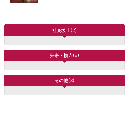
神楽坂上(2)
矢来・横寺(6)
その他(3)