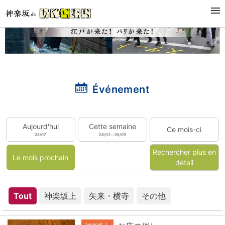
Événement
Aujourd'hui
Cette semaine
Ce mois-ci
08/07
08/03～08/09
Rechercher plus en
Le mois prochain
détail
Tout
神楽坂上
矢来・横寺
その他