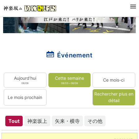
Événement
Aujourd'hui
Cette semaine
Ce mois-ci
08/08
08/03～08/09
Rechercher plus en
Le mois prochain
détail
Tout
神楽坂上
矢来・横寺
その他