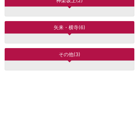
神楽坂上(2)
矢来・横寺(6)
その他(3)