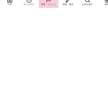
TOP
かぐらびと
催事・イベント
講座・稽古
お店を探す
特
サイトTOP
運営会社案内
サイト理念とコンセプト
プライバシーポリシー
サイトポリシー
お問合せ
掲載申し込み
店舗ログイン
Copyright(c) 2026 神楽坂 de かぐらむら Inc.All Rights Reserved.
Paramètres de consentement des cookies