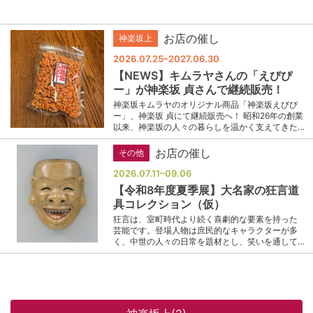
お店の催し
神楽坂上
2026.07.25–2027.06.30
【NEWS】キムラヤさんの「えびぴ
ー」が神楽坂 貞さんで継続販売！
神楽坂キムラヤのオリジナル商品「神楽坂えびぴ
ー」、神楽坂 貞にて継続販売へ！ 昭和26年の創業
以来、神楽坂の人々の暮らしを温かく支えてきた…
お店の催し
その他
2026.07.11–09.06
【令和8年度夏季展】大名家の狂言道
具コレクション（仮）
狂言は、室町時代より続く喜劇的な要素を持った
芸能です。登場人物は庶民的なキャラクターが多
く、中世の人々の日常を題材とし、笑いを通して…