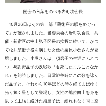
開会の言葉をのべる岩町功会長
10月26日はその第一部「藝術座の唄をめぐっ
て」が催されました。当委員会の岩町功会長、共
催・新宿区の中山弘子区長の挨拶に続いて、かつ
て松井須磨子役を演じた女優の栗原小巻さんが登
壇しました。小巻さんは、須磨子の生涯にふれつ
つ、与謝野晶子の反戦歌『君死にたまふことなか
れ』を朗読しました。日露戦争時にこの歌を詠ん
だ晶子と、それから10年ほどの時を経てまばゆく
光り輝く星として登場し、女性の地位向上を身を
以って主張し続けた須磨子は、紛れもなく同じ空