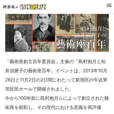
「藝術座創立百年委員会」主催の「島村抱月と松
井須磨子の藝術座百年」イベントは、2013年10月
26日と11月2日の2日間にわたって新宿区の牛込箪
笥区民ホールで開催されました。
今から100年前に島村抱月らによって創立された藝
術座を顕彰し、その現代における意義を再評価