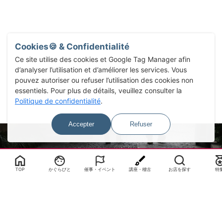
Cookies🍪 & Confidentialité
Ce site utilise des cookies et Google Tag Manager afin
d’analyser l’utilisation et d’améliorer les services. Vous
pouvez autoriser ou refuser l’utilisation des cookies non
essentiels. Pour plus de détails, veuillez consulter la
Politique de confidentialité
.
Accepter
Refuser
Select Language
▼
TOP
かぐらびと
催事・イベント
講座・稽古
お店を探す
特