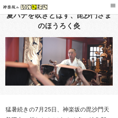
夏バテを吹きとばす、毘沙門さま
のほうろく灸
猛暑続きの7月25日、神楽坂の毘沙門天