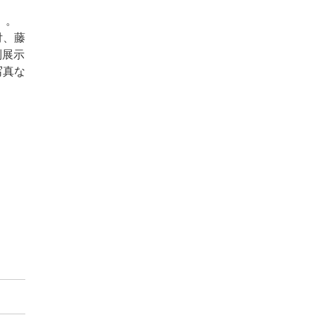
」。
付、藤
別展示
写真な