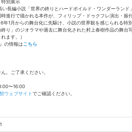
』特別展示
高い長編小説「世界の終りとハードボイルド・ワンダーランド
同時進行で描かれる本作が、フィリップ・ドゥクフレ演出・振
26年1月からの舞台化に先駆け、小説の世界観を感じられる特
の終り」のジオラマや過去に舞台化された村上春樹作品の舞台
されます。）
』の情報は
こちら
ん。ご了承ください。
0〜16:00
館ウェブサイト
でご確認ください。
1