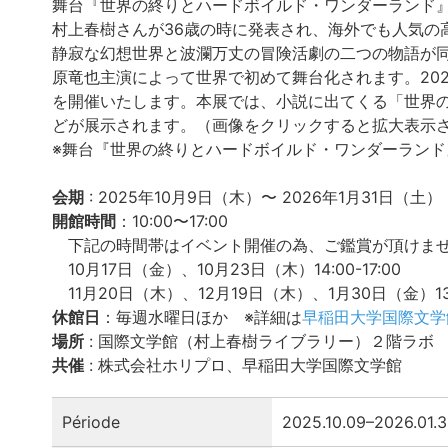
舞台『世界の終りとハードボイルド・ワンダーランド
村上春樹さんが36歳の時に発表され、海外でも人気の
静寂な幻想世界と波瀾万丈の冒険活劇の二つの物語が
原竜也主演によって世界で初めて舞台化されます。20
を開催いたします。本展では、小説に出てくる「世界
どが展示されます。（画像をクリックすると拡大表示
※舞台『世界の終りとハードボイルド・ワンダーランド
会期
: 2025年10月9日（木）〜 2026年1月31日（土）
開館時間
：10:00〜17:00
下記の時間帯はイベント開催の為、ご鑑賞が頂けませ
10月17日（金）、10月23日（木）14:00-17:00
11月20日（木）、12月19日（木）、1月30日（金）13:0
休館日
：毎週水曜日ほか ※詳細は
早稲田大学国際文学
場所
: 国際文学館（村上春樹ライブラリー）２階ラボ
共催
: 株式会社ホリプロ、早稲田大学国際文学館
Période
2025.10.09–2026.01.3