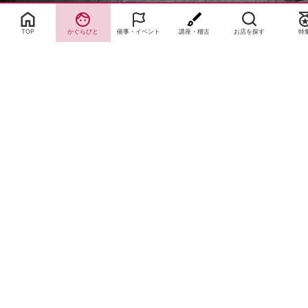
TOP
かぐらびと
催事・イベント
講座・稽古
お店を探す
特
サイトTOP
運営会社案内
サイト理念とコンセプト
プライバシーポリシー
サイトポリシー
お問合せ
掲載申し込み
店舗ログイン
Copyright(c) 2026 神楽坂 de かぐらむら Inc.All Rights Reserved.
Paramètres de consentement des cookies