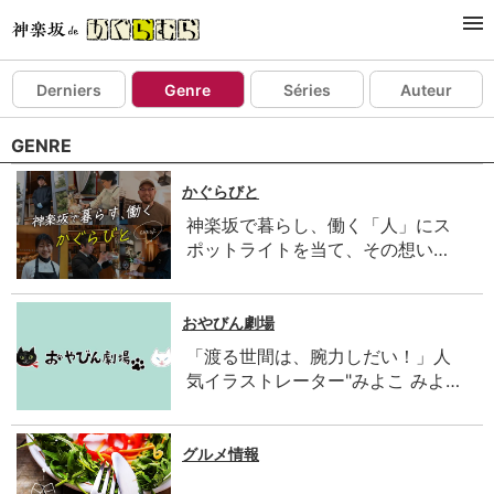
ESSAY
Derniers
Genre
Séries
Auteur
GENRE
かぐらびと
神楽坂で暮らし、働く「人」にス
ポットライトを当て、その想い…
おやびん劇場
「渡る世間は、腕力しだい！」人
気イラストレーター"みよこ みよ…
グルメ情報