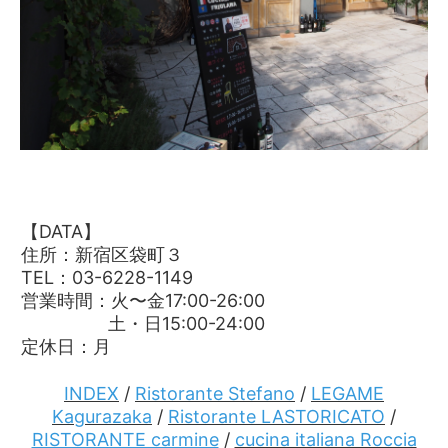
【DATA】
住所：新宿区袋町３
TEL︎：03-6228-1149
営業時間：火〜金17:00-26:00
土・日15:00-24:00
定休日：月
INDEX
/
Ristorante Stefano
/
LEGAME
Kagurazaka
/
Ristorante LASTORICATO
/
RISTORANTE carmine
/
cucina italiana Roccia