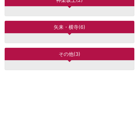
神楽坂上(2)
矢来・横寺(6)
その他(3)