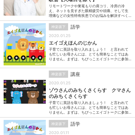
リモートワークや巣篭もりの肩コリ、冷房の冷
え、ネットを見すぎた眼精疲労や頭痛、そして生
理痛などの女性特有疾患でのお悩みを解決すべく…
語学
神楽坂下
2020.01.25
エイゴえほんのじかん
子育てに英語を取り入れましょう！ と言われて
も忙しいお母さんには、とても簡単なことではあ
りません。まずは、ちびっこエイゴトークに参加…
講座
神楽坂下
2020.01.25
ゾウさんのみちくさくらす クマさん
のみちくさくらす
子育てに英語を取り入れましょう！ と言われて
も忙しいお母さんには、とても簡単なことではあ
りません。まずは、ちびっこエイゴトークに参加…
語学
神楽坂下
2020.01.11