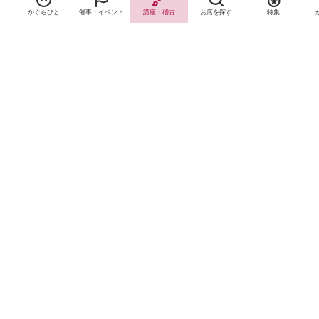
かぐらびと
催事・イベント
講座・稽古
お店を探す
特集
サイトTOP
運営会社案内
サイト理念とコンセプト
プライバシーポリシー
サイトポリシー
お問合せ
掲載申し込み
店舗ログイン
Copyright(c) 2026 神楽坂 de かぐらむら Inc.All Rights Reserved.
Paramètres de consentement des cookies