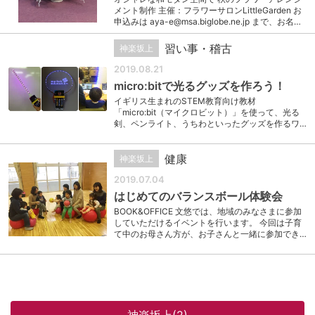
メント制作 主催：フラワーサロンLittleGarden お
申込みは aya-e@msa.biglobe.ne.jp まで、お名…
習い事・稽古
神楽坂上
2019.08.21
micro:bitで光るグッズを作ろう！
イギリス生まれのSTEM教育向け教材
「micro:bit（マイクロビット）」を使って、光る
剣、ペンライト、うちわといったグッズを作るワ…
健康
神楽坂上
2019.07.04
はじめてのバランスボール体験会
BOOK&OFFICE 文悠では、地域のみなさまに参加
していただけるイベントを行います。 今回は子育
て中のお母さん方が、お子さんと一緒に参加でき…