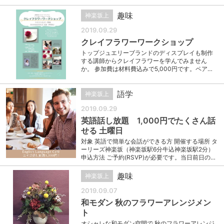
趣味
神楽坂上
2019.09.29
クレイフラワーワークショップ
トップジュエリーブランドのディスプレイも制作
する講師からクレイフラワーを学んでみません
か。 参加費は材料費込みで5,000円です。ペア…
語学
神楽坂上
2019.09.29
英語話し放題 1,000円でたくさん話
せる 土曜日
対象 英語で簡単な会話ができる方 開催する場所 タ
ーリーズ神楽坂（神楽坂駅6分牛込神楽坂駅2分）
申込方法 ご予約(RSVP)が必要です。当日前日の…
趣味
神楽坂上
2019.09.07
和モダン 秋のフラワーアレンジメン
ト
オシャレな和モダン空間で 秋のフラワーアレンジ