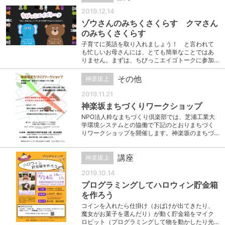
2019.12.14
ゾウさんのみちくさくらす クマさん
のみちくさくらす
子育てに英語を取り入れましょう！ と言われて
も忙しいお母さんには、とても簡単なことではあ
りません。まずは、ちびっこエイゴトークに参加…
その他
神楽坂上
2019.11.21
神楽坂まちづくりワークショップ
NPO法人粋なまちづくり倶楽部では、芝浦工業大
学環境システムとの協働で下記のとおりまちづく
りワークショップを開催します。神楽坂のまちづ…
講座
神楽坂上
2019.10.14
プログラミングしてハロウィン貯金箱
を作ろう
コインを入れたら仕掛け（おばけが出てきたり、
魔女がお菓子を選んだり）が動く貯金箱をマイク
ロビット（プログラミングして物を動かしたり光…