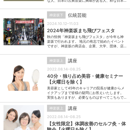
な人、日本の古典音楽に興味がある人、粋な日本…
伝統芸能
神楽坂下
2024.10.12–11.03
2024年神楽坂まち飛びフェスタ
秋の恒例「神楽坂まち⾶びフェスタ」が今年も神
楽坂で行われます。 地元の有志で始めたイベント
ですが、神楽坂の商店会、企業、⼤学、団体、店…
講座
神楽坂上
2022.08.14–08.25
40分・独り占め美容・健康セミナー
【火曜日を除く】
美容家として45年のキャリアの院長が健康からメ
イクアップまで皆様の疑問にお答えいたします。
実技もありますが、必要なものはすべてこちらで…
講座
神楽坂上
2022.08.14–08.25
【女性限定】体調改善のセルフ灸・体
験会【火曜日を除く】