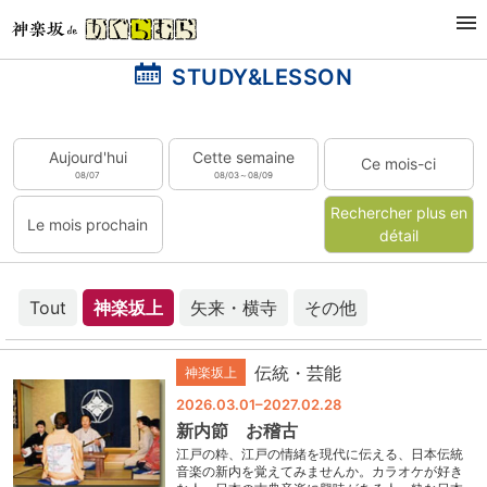
STUDY&LESSON
Aujourd'hui
Cette semaine
Ce mois-ci
08/07
08/03～08/09
Rechercher plus en
Le mois prochain
détail
Tout
神楽坂上
矢来・横寺
その他
伝統・芸能
神楽坂上
2026.03.01–2027.02.28
新内節 お稽古
江戸の粋、江戸の情緒を現代に伝える、日本伝統
音楽の新内を覚えてみませんか。カラオケが好き