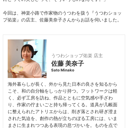
今回は、神楽小路で作家物のうつわを扱う『うつわショッ
プ佑楽』の店主、佐藤美奈子さんからお話を伺いました。
うつわショップ佑楽 店主
佐藤 美奈子
Sato Minako
海外暮らしが長く、外から見た日本の良さを知るから
こそ、和の自分軸をしっかり持つ。フットワークは軽
く、必ず工房を訪ね、作品とともに空気感や手ざわ
り、作家の佇まいごと持ち帰ってくる。道具が几帳面
に整えられたアトリエからは、削ぎ落とされ研ぎ澄ま
された気迫を、創作の熱が立ちのぼる工房には、いま
まさに生まれつつある表現の息づかいを。ものを点で