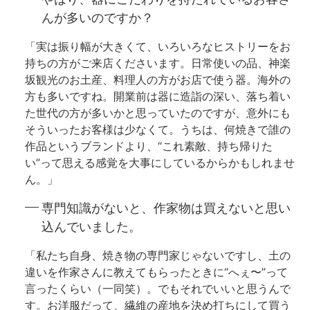
んが多いのですか？
「実は振り幅が大きくて、いろいろなヒストリーをお
持ちの方がご来店くださいます。日常使いの品、神楽
坂観光のお土産、料理人の方がお店で使う器。海外の
方も多いですね。開業前は器に造詣の深い、落ち着い
た世代の方が多いかと思っていたのですが、意外にも
そういったお客様は少なくて。うちは、何焼きで誰の
作品というブランドより、“これ素敵、持ち帰りた
い”って思える感覚を大事にしているからかもしれませ
ん。」
専門知識がないと、作家物は買えないと思い
込んでいました。
「私たち自身、焼き物の専門家じゃないですし、土の
違いを作家さんに教えてもらったときに“へぇ〜”って
言ったくらい（一同笑）。でもそれでいいと思うんで
す。お洋服だって、繊維の産地を決め打ちにして買う