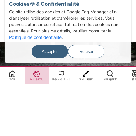
Cookies🍪 & Confidentialité
Ce site utilise des cookies et Google Tag Manager afin
d’analyser l’utilisation et d’améliorer les services. Vous
pouvez autoriser ou refuser l’utilisation des cookies non
essentiels. Pour plus de détails, veuillez consulter la
Politique de confidentialité
.
Accepter
Refuser
Select Language
▼
TOP
かぐらびと
催事・イベント
講座・稽古
お店を探す
特
サイトTOP
運営会社案内
サイト理念とコンセプト